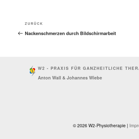
Beitragsnavigation
Vorheriger
ZURÜCK
Beitrag
Nackenschmerzen durch Bildschirmarbeit
W2 - PRAXIS FÜR GANZHEITLICHE THER
Anton Wall & Johannes Wiebe
© 2026 W2-Physiotherapie |
Imp