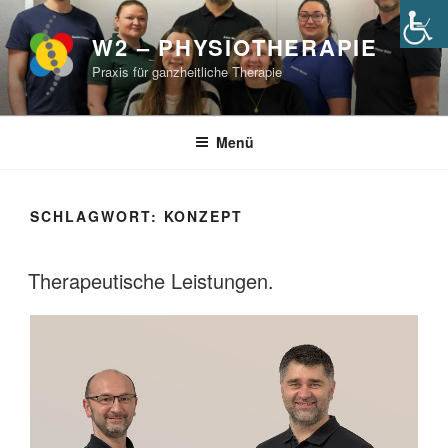
Zum
Inhalt
W2 – PHYSIOTHERAPIE
springen
Praxis für ganzheitliche Therapie
Menü
SCHLAGWORT:
KONZEPT
Therapeutische Leistungen.